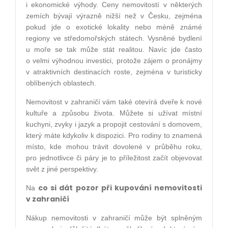
i ekonomické výhody. Ceny nemovitostí v některých
zemích bývají výrazně nižší než v Česku, zejména
pokud jde o exotické lokality nebo méně známé
regiony ve středomořských státech. Vysněné bydlení
u moře se tak může stát realitou. Navíc jde často
o velmi výhodnou investici, protože zájem o pronájmy
v atraktivních destinacích roste, zejména v turisticky
oblíbených oblastech.
Nemovitost v zahraničí vám také otevírá dveře k nové
kultuře a způsobu života. Můžete si užívat místní
kuchyni, zvyky i jazyk a propojit cestování s domovem,
který máte kdykoliv k dispozici. Pro rodiny to znamená
místo, kde mohou trávit dovolené v průběhu roku,
pro jednotlivce či páry je to příležitost začít objevovat
svět z jiné perspektivy.
co si dát pozor při kupování nemovitosti
Na
v zahraničí
Nákup nemovitosti v zahraničí může být splněným