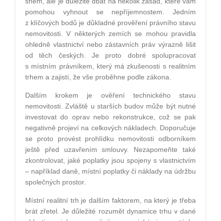
snem, ale je důležité dbát na několik zásad, které vám
pomohou vyhnout se nepříjemnostem. Jedním
z klíčových bodů je důkladné prověření právního stavu
nemovitosti. V některých zemích se mohou pravidla
ohledně vlastnictví nebo zástavních práv výrazně lišit
od těch českých. Je proto dobré spolupracovat
s místním právníkem, který má zkušenosti s realitním
trhem a zajistí, že vše proběhne podle zákona.
Dalším krokem je ověření technického stavu
nemovitosti. Zvláště u starších budov může být nutné
investovat do oprav nebo rekonstrukce, což se pak
negativně projeví na celkových nákladech. Doporučuje
se proto provést prohlídku nemovitosti odborníkem
ještě před uzavřením smlouvy. Nezapomeňte také
zkontrolovat, jaké poplatky jsou spojeny s vlastnictvím
– například daně, místní poplatky či náklady na údržbu
společných prostor.
Místní realitní trh je dalším faktorem, na který je třeba
brát zřetel. Je důležité rozumět dynamice trhu v dané