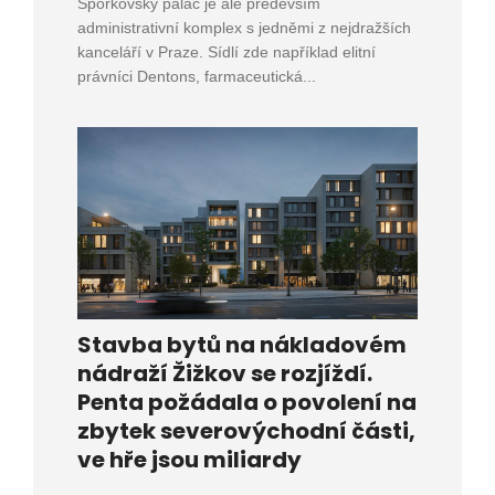
Šporkovský palác je ale především
administrativní komplex s jedněmi z nejdražších
kanceláří v Praze. Sídlí zde například elitní
právníci Dentons, farmaceutická...
Stavba bytů na nákladovém
nádraží Žižkov se rozjíždí.
Penta požádala o povolení na
zbytek severovýchodní části,
ve hře jsou miliardy