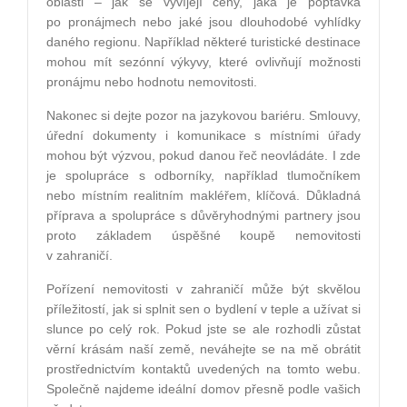
oblasti – jak se vyvíjejí ceny, jaká je poptávka
po pronájmech nebo jaké jsou dlouhodobé vyhlídky
daného regionu. Například některé turistické destinace
mohou mít sezónní výkyvy, které ovlivňují možnosti
pronájmu nebo hodnotu nemovitosti.
Nakonec si dejte pozor na jazykovou bariéru. Smlouvy,
úřední dokumenty i komunikace s místními úřady
mohou být výzvou, pokud danou řeč neovládáte. I zde
je spolupráce s odborníky, například tlumočníkem
nebo místním realitním makléřem, klíčová. Důkladná
příprava a spolupráce s důvěryhodnými partnery jsou
proto základem úspěšné koupě nemovitosti
v zahraničí.
Pořízení nemovitosti v zahraničí může být skvělou
příležitostí, jak si splnit sen o bydlení v teple a užívat si
slunce po celý rok. Pokud jste se ale rozhodli zůstat
věrní krásám naší země, neváhejte se na mě obrátit
prostřednictvím kontaktů uvedených na tomto webu.
Společně najdeme ideální domov přesně podle vašich