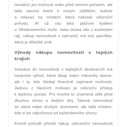
nenabízí jen možnost úniku před zimním počasím, ale
také otevírá dveře k novým zážitkům, kultuře
a relaxaci na místech, která nabízejí celoroční
pohodu. Ať už vás láká plážové bydlení
u Středozemního moře, nebo útulná vila v exotickém
ráji, nákup nemovitosti v zahraničí má svá specifika,
která je důležité znát.
Výhody nákupu nemovitosti v teplých
krajích
Investice do nemovitosti v teplejších destinacích má
nespočet výhod, které lákají nejen milovníky slunce,
ale i ty, kdo hledají finančně zajímavé možnosti.
Jednou z hlavních motivací je celoroční přístup
k lepšímu počasí. Pro mnohé to znamená útěk před
dlouhou zimou a šedými dny. Taková nemovitost
se stává nejen druhým domovem, ale také místem,
kde si lze odpočinout od každodenního shonu.
Kromě pohodlí přináší nákup zahraniční nemovitosti