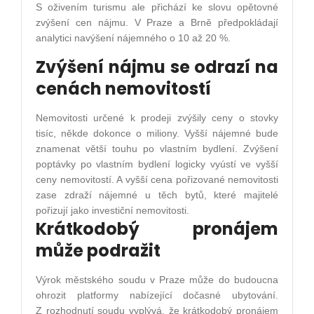
S oživením turismu ale přichází ke slovu opětovné
zvýšení cen nájmu. V Praze a Brně předpokládají
analytici navýšení nájemného o 10 až 20 %.
Zvýšení nájmu se odrazí na
cenách nemovitostí
Nemovitosti určené k prodeji zvýšily ceny o stovky
tisíc, někde dokonce o miliony. Vyšší nájemné bude
znamenat větší touhu po vlastním bydlení. Zvýšení
poptávky po vlastním bydlení logicky vyústí ve vyšší
ceny nemovitostí. A vyšší cena pořizované nemovitosti
zase zdraží nájemné u těch bytů, které majitelé
pořizují jako investiční nemovitosti.
Krátkodobý pronájem
může podražit
Výrok městského soudu v Praze může do budoucna
ohrozit platformy nabízející dočasné ubytování.
Z rozhodnutí soudu vyplývá, že krátkodobý pronájem