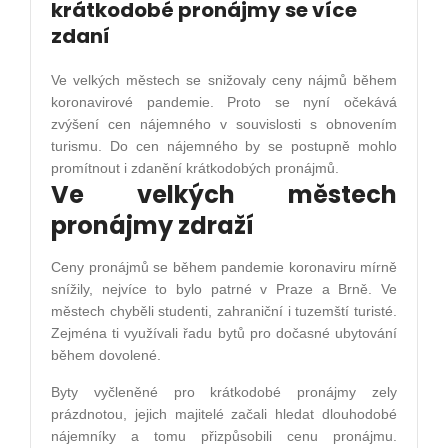
krátkodobé pronájmy se více
zdaní
Ve velkých městech se snižovaly ceny nájmů během
koronavirové pandemie. Proto se nyní očekává
zvýšení cen nájemného v souvislosti s obnovením
turismu. Do cen nájemného by se postupně mohlo
promítnout i zdanění krátkodobých pronájmů.
Ve velkých městech
pronájmy zdraží
Ceny pronájmů se během pandemie koronaviru mírně
snížily, nejvíce to bylo patrné v Praze a Brně. Ve
městech chyběli studenti, zahraniční i tuzemští turisté.
Zejména ti využívali řadu bytů pro dočasné ubytování
během dovolené.
Byty vyčleněné pro krátkodobé pronájmy zely
prázdnotou, jejich majitelé začali hledat dlouhodobé
nájemníky a tomu přizpůsobili cenu pronájmu.