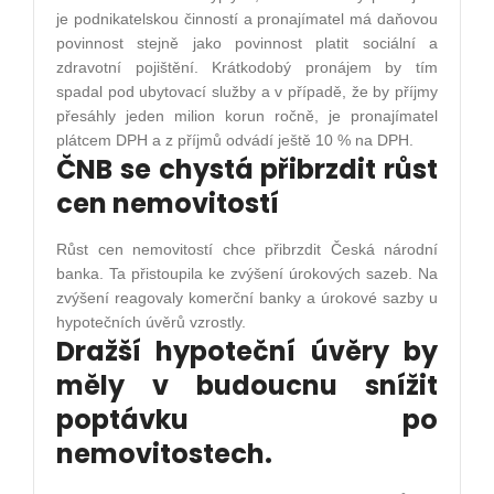
je podnikatelskou činností a pronajímatel má daňovou
povinnost stejně jako povinnost platit sociální a
zdravotní pojištění. Krátkodobý pronájem by tím
spadal pod ubytovací služby a v případě, že by příjmy
přesáhly jeden milion korun ročně, je pronajímatel
plátcem DPH a z příjmů odvádí ještě 10 % na DPH.
ČNB se chystá přibrzdit růst
cen nemovitostí
Růst cen nemovitostí chce přibrzdit Česká národní
banka. Ta přistoupila ke zvýšení úrokových sazeb. Na
zvýšení reagovaly komerční banky a úrokové sazby u
hypotečních úvěrů vzrostly.
Dražší hypoteční úvěry by
měly v budoucnu snížit
poptávku po
nemovitostech.