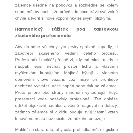
zájemce usedne na pohovku a rozhlédne se kolem
sebe, měl by pocítit, že právě zde chce trávit své volné
chvíle a tvořit si nové vzpomínky se svými blízkými.
Harmonický zážitek pod taktovkou
zkušeného profesionála
Aby do sebe všechny tyto prvky správně zapadly, je
zapotřebí zkušeného vedení celého procesu.
Profesionální makléř přesně ví, kdy má mluvit a kdy je
naopak lepší nechat prostor tichu a vlastním
myšlenkám kupujícího. Majitelé bývají k vlastním
domovům citově vázáni, což může při prohlídce
nechtěně vytvářet určité napětí nebo tlak na zájemce.
Proto je pro obě strany mnohem výhodnější, když
prezentaci vede nezávislý profesionál. Ten dokáže
udržet objektivní nadhled a věcně reagovat na dotazy,
zatímco zájemce si v klidu buduje svůj vlastní vztah
k novému místu bez pocitu, že někoho omezuje.
Makléř se stará o to, aby celá prohlídka měla logickou