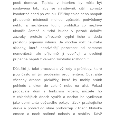
pocit domova. Teplota v interiéru by měla být
nastavena tak, aby se návštěvník cítil naprosto
komfortně hned po vstupu. Přílišný chlad nebo naopak
přetopené místnosti mohou způsobit podvědomý
neklid a nechtěnou touhu prohlídku co nejdříve
ukončit. Jemná a tichá hudba v pozadí dokáže
zázraky, protože přirozeně vyplní ticho a dodá
prostoru příjemný rytmus. Je vhodné volit neutrální
skladby, které neodvádějí pozornost od samotné
nemovitosti, ale příjemně ji doplňují a uvolňují
případné napětí z velkého životního rozhodnutí.
Důležité je také pracovat s výhledy a průhledy, které
jsou často silným prodejním argumentem. Odstraňte
všechny drobné překážky, které by mohly bránit
pohledu z oken do zeleně nebo na ulici. Pokud
prodáváte dům s funkčním krbem, můžete ho
v chladnějších dnech využít a nechat ho vyniknout
jako dominantu obývacího pokoje. Zvuk praskajícího
dřeva a pohled do ohně probouzejí v lidech hluboké
emoce a pocit rodinné pohody a stability. Když