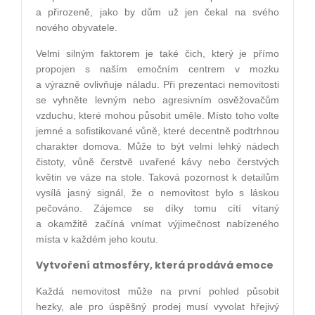
a přirozeně, jako by dům už jen čekal na svého
nového obyvatele.
Velmi silným faktorem je také čich, který je přímo
propojen s naším emočním centrem v mozku
a výrazně ovlivňuje náladu. Při prezentaci nemovitosti
se vyhněte levným nebo agresivním osvěžovačům
vzduchu, které mohou působit uměle. Místo toho volte
jemné a sofistikované vůně, které decentně podtrhnou
charakter domova. Může to být velmi lehký nádech
čistoty, vůně čerstvě uvařené kávy nebo čerstvých
květin ve váze na stole. Taková pozornost k detailům
vysílá jasný signál, že o nemovitost bylo s láskou
pečováno. Zájemce se díky tomu cítí vítaný
a okamžitě začíná vnímat výjimečnost nabízeného
místa v každém jeho koutu.
Vytvoření atmosféry, která prodává emoce
Každá nemovitost může na první pohled působit
hezky, ale pro úspěšný prodej musí vyvolat hřejivý