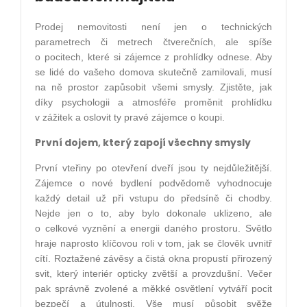
Prodej nemovitosti není jen o technických
parametrech či metrech čtverečních, ale spíše
o pocitech, které si zájemce z prohlídky odnese. Aby
se lidé do vašeho domova skutečně zamilovali, musí
na ně prostor zapůsobit všemi smysly. Zjistěte, jak
díky psychologii a atmosféře proměnit prohlídku
v zážitek a oslovit ty pravé zájemce o koupi.
První dojem, který zapojí všechny smysly
První vteřiny po otevření dveří jsou ty nejdůležitější.
Zájemce o nové bydlení podvědomě vyhodnocuje
každý detail už při vstupu do předsíně či chodby.
Nejde jen o to, aby bylo dokonale uklizeno, ale
o celkové vyznění a energii daného prostoru. Světlo
hraje naprosto klíčovou roli v tom, jak se člověk uvnitř
cítí. Roztažené závěsy a čistá okna propustí přirozený
svit, který interiér opticky zvětší a provzdušní. Večer
pak správně zvolené a měkké osvětlení vytváří pocit
bezpečí a útulnosti. Vše musí působit svěže