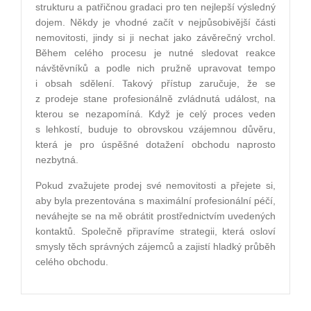
strukturu a patřičnou gradaci pro ten nejlepší výsledný
dojem. Někdy je vhodné začít v nejpůsobivější části
nemovitosti, jindy si ji nechat jako závěrečný vrchol.
Během celého procesu je nutné sledovat reakce
návštěvníků a podle nich pružně upravovat tempo
i obsah sdělení. Takový přístup zaručuje, že se
z prodeje stane profesionálně zvládnutá událost, na
kterou se nezapomíná. Když je celý proces veden
s lehkostí, buduje to obrovskou vzájemnou důvěru,
která je pro úspěšné dotažení obchodu naprosto
nezbytná.
Pokud zvažujete prodej své nemovitosti a přejete si,
aby byla prezentována s maximální profesionální péčí,
neváhejte se na mě obrátit prostřednictvím uvedených
kontaktů. Společně připravíme strategii, která osloví
smysly těch správných zájemců a zajistí hladký průběh
celého obchodu.