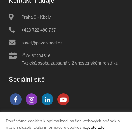
Kontaktní údaje
Praha 9 - Kbely
+420 722 490 737
pavel@pavelvocel.cz
IČO: 60204516
Fyzická osoba zapsaná v živnostenském rejstříku
Sociální sítě
Používáme cookies k optimalizaci našich webových stránek a
Vytvořeno v systému
CHYTRÝ WEB MAKLÉŘE
našich služeb. Další informace o cookies
najdete zde
.